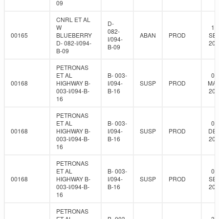
09
CNRL ET AL
D-
W
16
082-
00165
BLUEBERRY
ABAN
PROD
SEP
I/094-
D- 082-I/094-
202
B-09
B-09
PETRONAS
ET AL
B- 003-
01
00168
HIGHWAY B-
I/094-
SUSP
PROD
MA
003-I/094-B-
B-16
201
16
PETRONAS
ET AL
B- 003-
05
00168
HIGHWAY B-
I/094-
SUSP
PROD
DEC
003-I/094-B-
B-16
201
16
PETRONAS
ET AL
B- 003-
03
00168
HIGHWAY B-
I/094-
SUSP
PROD
SEP
003-I/094-B-
B-16
202
16
PETRONAS
ET AL
B- 003-
30