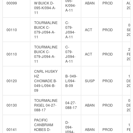
095-
00099
W BUICK D-
ABAN
PROD
AUG
K/094-
095-K/094-A-
200
A-11
11
TOURMALINE
C-
04
BUICK C-
079-
00110
ACT
PROD
SEP
079-J/094-A-
J/094-
202
11
A-11
TOURMALINE
C-
23
BUICK C-
079-
00110
ACT
PROD
FEB
079-J/094-A-
J/094-
202
11
A-11
CNRL HUSKY
HZ
B- 049-
17
00120
CHOWADE B-
L/094-
SUSP
PROD
DEC
049-L/094-B-
B-09
201
09
TOURMALINE
06
04-27-
00130
RIGEL 04-27-
ABAN
PROD
DEC
088-17
088-17
201
PACIFIC
D-
CANBRIAM
17
094-
00141
KOBES D-
ABAN
PROD
FEB
I/094-