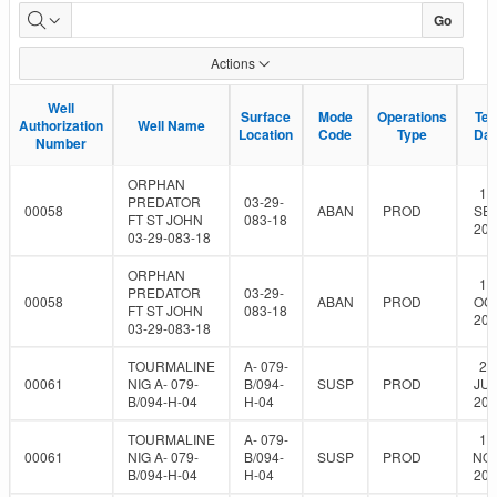
SCVF
Go
External
Actions
Report
Well
Well
Surface
Surface
Mode
Mode
Operations
Operations
Tes
Tes
Authorization
Authorization
Well Name
Well Name
Location
Location
Code
Code
Type
Type
Dat
Dat
Number
Number
ORPHAN
10
PREDATOR
03-29-
00058
ABAN
PROD
SEP
FT ST JOHN
083-18
201
03-29-083-18
ORPHAN
17
PREDATOR
03-29-
00058
ABAN
PROD
OCT
FT ST JOHN
083-18
201
03-29-083-18
TOURMALINE
A- 079-
23
00061
NIG A- 079-
B/094-
SUSP
PROD
JUN
B/094-H-04
H-04
202
TOURMALINE
A- 079-
17
00061
NIG A- 079-
B/094-
SUSP
PROD
NOV
B/094-H-04
H-04
202