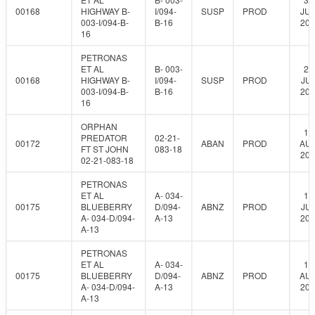
00168
HIGHWAY B-
I/094-
SUSP
PROD
JUN
003-I/094-B-
B-16
202
16
PETRONAS
ET AL
B- 003-
29
00168
HIGHWAY B-
I/094-
SUSP
PROD
JUL
003-I/094-B-
B-16
202
16
ORPHAN
13
PREDATOR
02-21-
00172
ABAN
PROD
AUG
FT ST JOHN
083-18
201
02-21-083-18
PETRONAS
ET AL
A- 034-
10
00175
BLUEBERRY
D/094-
ABNZ
PROD
JUL
A- 034-D/094-
A-13
201
A-13
PETRONAS
ET AL
A- 034-
14
00175
BLUEBERRY
D/094-
ABNZ
PROD
AUG
A- 034-D/094-
A-13
201
A-13