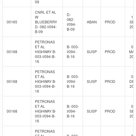
09
CNRL ET AL
D-
W
16
082-
00165
BLUEBERRY
ABAN
PROD
SEP
I/094-
D- 082-I/094-
202
B-09
B-09
PETRONAS
ET AL
B- 003-
01
00168
HIGHWAY B-
I/094-
SUSP
PROD
MA
003-I/094-B-
B-16
201
16
PETRONAS
ET AL
B- 003-
05
00168
HIGHWAY B-
I/094-
SUSP
PROD
DEC
003-I/094-B-
B-16
201
16
PETRONAS
ET AL
B- 003-
03
00168
HIGHWAY B-
I/094-
SUSP
PROD
SEP
003-I/094-B-
B-16
202
16
PETRONAS
ET AL
B- 003-
30