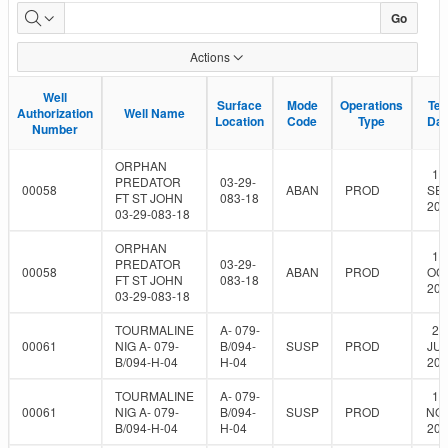
SCVF
Go
External
Actions
Report
Well
Well
Surface
Surface
Mode
Mode
Operations
Operations
Tes
Tes
Authorization
Authorization
Well Name
Well Name
Location
Location
Code
Code
Type
Type
Dat
Dat
Number
Number
ORPHAN
10
PREDATOR
03-29-
00058
ABAN
PROD
SEP
FT ST JOHN
083-18
201
03-29-083-18
ORPHAN
17
PREDATOR
03-29-
00058
ABAN
PROD
OCT
FT ST JOHN
083-18
201
03-29-083-18
TOURMALINE
A- 079-
23
00061
NIG A- 079-
B/094-
SUSP
PROD
JUN
B/094-H-04
H-04
202
TOURMALINE
A- 079-
17
00061
NIG A- 079-
B/094-
SUSP
PROD
NOV
B/094-H-04
H-04
202