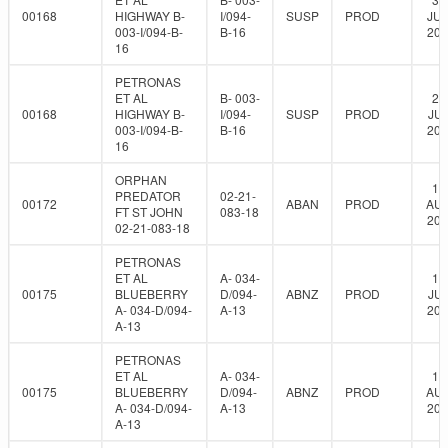
00168
HIGHWAY B-
I/094-
SUSP
PROD
JUN
003-I/094-B-
B-16
202
16
PETRONAS
ET AL
B- 003-
29
00168
HIGHWAY B-
I/094-
SUSP
PROD
JUL
003-I/094-B-
B-16
202
16
ORPHAN
13
PREDATOR
02-21-
00172
ABAN
PROD
AUG
FT ST JOHN
083-18
201
02-21-083-18
PETRONAS
ET AL
A- 034-
10
00175
BLUEBERRY
D/094-
ABNZ
PROD
JUL
A- 034-D/094-
A-13
201
A-13
PETRONAS
ET AL
A- 034-
14
00175
BLUEBERRY
D/094-
ABNZ
PROD
AUG
A- 034-D/094-
A-13
201
A-13