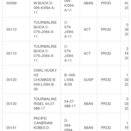
095-
00099
W BUICK D-
ABAN
PROD
AUG
K/094-
095-K/094-A-
200
A-11
11
TOURMALINE
C-
04
BUICK C-
079-
00110
ACT
PROD
SEP
079-J/094-A-
J/094-
202
11
A-11
TOURMALINE
C-
23
BUICK C-
079-
00110
ACT
PROD
FEB
079-J/094-A-
J/094-
202
11
A-11
CNRL HUSKY
HZ
B- 049-
17
00120
CHOWADE B-
L/094-
SUSP
PROD
DEC
049-L/094-B-
B-09
201
09
TOURMALINE
06
04-27-
00130
RIGEL 04-27-
ABAN
PROD
DEC
088-17
088-17
201
PACIFIC
D-
CANBRIAM
17
094-
00141
KOBES D-
ABAN
PROD
FEB
I/094-